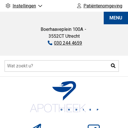
Instellingen
Patiëntenomgeving
Apotheek
MENU
Ondiep
Boerhaaveplein
100A
3552CT
Utrecht
Tel:
030 244 4659
Hoofdmenu
Zoeke