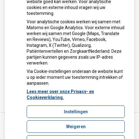
website goed kan werken. Voor analytische
cookies en externe inhoud vragen wij uw
toestemming.
Voor analytische cookies werken wij samen met
Matomo en Google Analytics. Voor externe inhoud
werken wij samen met Google (Maps, Translate
U heeft geen toestemming gegeven voor
en Reviews), YouTube, Vimeo, Facebook,
externe inhoud
die nodig is om dit te
Instagram, X (Twitter), Qualizorg,
zien.
Patiëntenvertellen en ZorgkaartNederland. Deze
Cookie-instellingen wijzigen
partijen kunnen gegevens zoals uw IP-adres
verwerken.
Via Cookie-instellingen onderaan de website kunt
u op ieder moment uw toestemming intrekken of
aanpassen.
Lees meer over onze Privacy- en
Cookieverklaring.
Instellingen
Weigeren
Uw Zorg Online
|
Beheer
info@apotheekondiep.nl