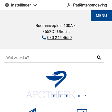
Instellingen
Patiëntenomgeving
Apotheek
MENU
Ondiep
Boerhaaveplein
100A
3552CT
Utrecht
Tel:
030 244 4659
Hoofdmenu
Zoeke