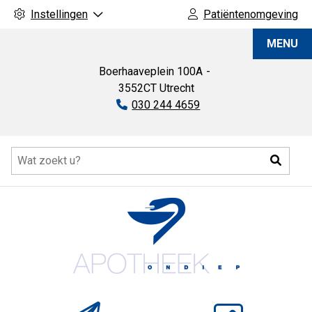
Instellingen
Patiëntenomgeving
Apotheek
MENU
Ondiep
Boerhaaveplein
100A
3552CT
Utrecht
Tel:
030 244 4659
Hoofdmenu
Zoeke