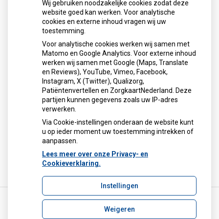
Wij gebruiken noodzakelijke cookies zodat deze
Kaart
website goed kan werken. Voor analytische
cookies en externe inhoud vragen wij uw
toestemming.
Voor analytische cookies werken wij samen met
Matomo en Google Analytics. Voor externe inhoud
werken wij samen met Google (Maps, Translate
U heeft geen toestemming gegeven voor
en Reviews), YouTube, Vimeo, Facebook,
externe inhoud
die nodig is om dit te
Instagram, X (Twitter), Qualizorg,
zien.
Patiëntenvertellen en ZorgkaartNederland. Deze
Cookie-instellingen wijzigen
partijen kunnen gegevens zoals uw IP-adres
verwerken.
Via Cookie-instellingen onderaan de website kunt
u op ieder moment uw toestemming intrekken of
aanpassen.
Lees meer over onze Privacy- en
Cookieverklaring.
Instellingen
Weigeren
Uw Zorg Online
|
Beheer